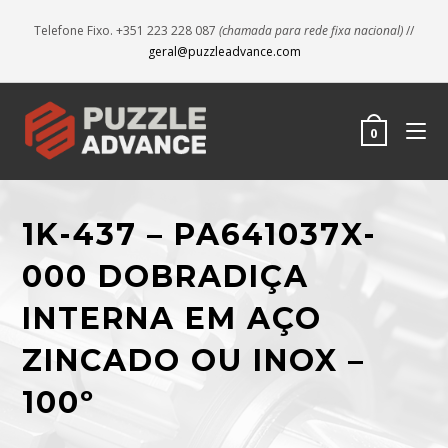
Telefone Fixo. +351 223 228 087
(chamada para rede fixa nacional)
//
geral@puzzleadvance.com
0
1K-437 – PA641037X-
000 DOBRADIÇA
INTERNA EM AÇO
ZINCADO OU INOX –
100º