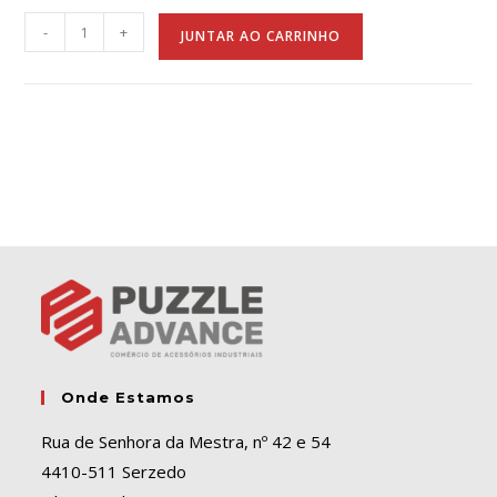
A
-
+
JUNTAR AO CARRINHO
l
t
e
r
n
a
t
i
v
e
:
Onde Estamos
Rua de Senhora da Mestra, nº 42 e 54
4410-511 Serzedo