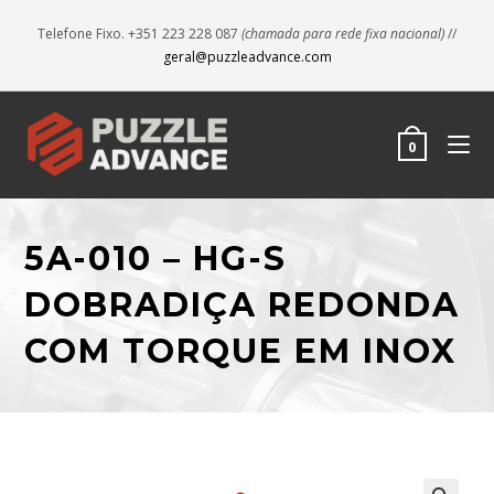
Telefone Fixo. +351 223 228 087
(chamada para rede fixa nacional)
//
geral@puzzleadvance.com
0
5A-010 – HG-S
DOBRADIÇA REDONDA
COM TORQUE EM INOX