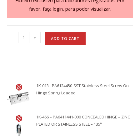
Ficheiro exclusivo para utilizadores registados. Por
favor, faça
login
, para poder visualizar.
A
-
+
ADD TO CART
l
t
e
r
n
1K-013 - PA6124450-SST Stainless Steel Screw On
a
Hinge Spring Loaded
t
i
v
1K-466 – PA6411441-000 CONCEALED HINGE – ZINC
e
PLATED OR STAINLESS STEEL – 135º
: