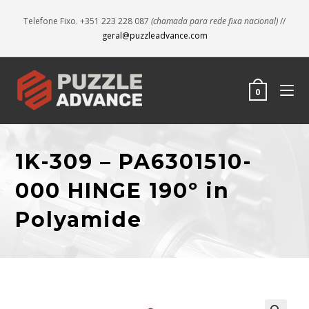
Telefone Fixo. +351 223 228 087
(chamada para rede fixa nacional)
//
geral@puzzleadvance.com
0
1K-309 – PA6301510-
000 HINGE 190º in
Polyamide