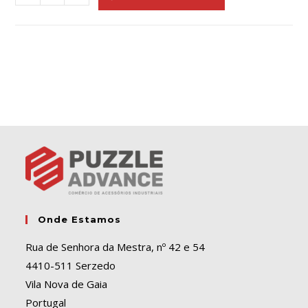
l
t
e
r
n
a
t
i
v
e
:
Onde Estamos
Rua de Senhora da Mestra, nº 42 e 54
4410-511 Serzedo
Vila Nova de Gaia
Portugal