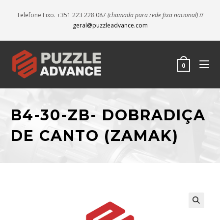
Telefone Fixo. +351 223 228 087
(chamada para rede fixa nacional)
//
geral@puzzleadvance.com
0
B4-30-ZB- DOBRADIÇA
DE CANTO (ZAMAK)