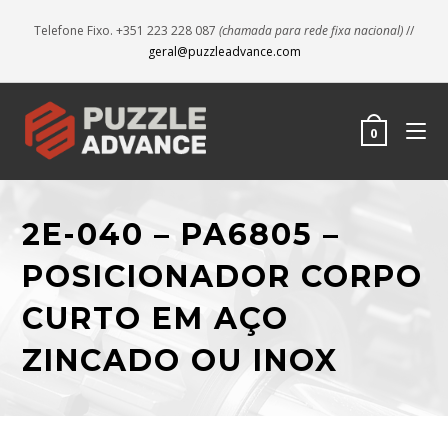
Telefone Fixo. +351 223 228 087
(chamada para rede fixa nacional)
//
geral@puzzleadvance.com
0
2E-040 – PA6805 –
POSICIONADOR CORPO
CURTO EM AÇO
ZINCADO OU INOX