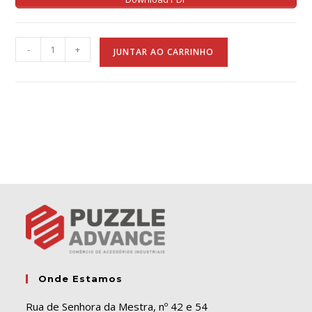
A
-
+
JUNTAR AO CARRINHO
l
t
e
r
n
a
t
i
v
e
:
Onde Estamos
Rua de Senhora da Mestra, nº 42 e 54