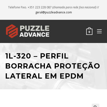
Telefone Fixo. +351 223 228 087
(chamada para rede fixa nacional)
//
geral@puzzleadvance.com
0
1L-320 – PERFIL
BORRACHA PROTEÇÃO
LATERAL EM EPDM