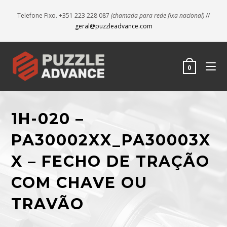
Telefone Fixo. +351 223 228 087
(chamada para rede fixa nacional)
//
geral@puzzleadvance.com
0
1H-020 –
PA30002XX_PA30003X
X – FECHO DE TRAÇÃO
COM CHAVE OU
TRAVÃO