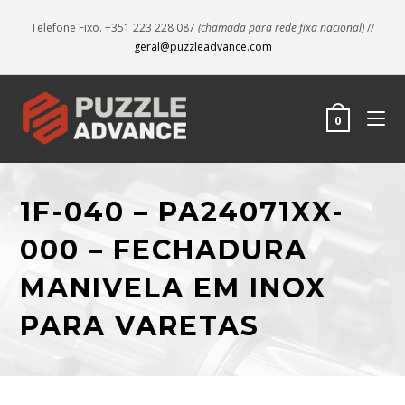
Telefone Fixo. +351 223 228 087
(chamada para rede fixa nacional)
//
geral@puzzleadvance.com
0
1F-040 – PA24071XX-
000 – FECHADURA
MANIVELA EM INOX
PARA VARETAS