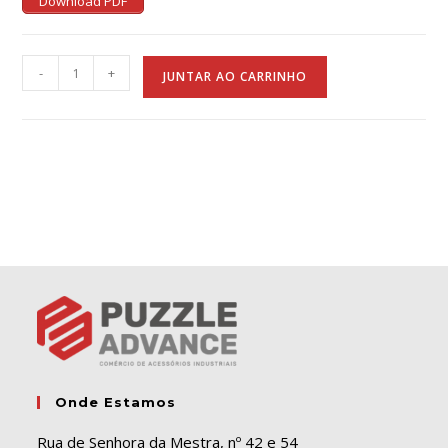
Download PDF
A
-
+
JUNTAR AO CARRINHO
l
t
e
r
n
a
t
i
v
e
:
Onde Estamos
Rua de Senhora da Mestra, nº 42 e 54