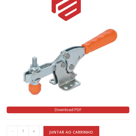
Download PDF
A
-
+
JUNTAR AO CARRINHO