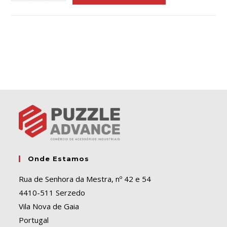
l
t
e
r
n
a
t
i
v
e
:
Onde Estamos
Rua de Senhora da Mestra, nº 42 e 54
4410-511 Serzedo
Vila Nova de Gaia
Portugal