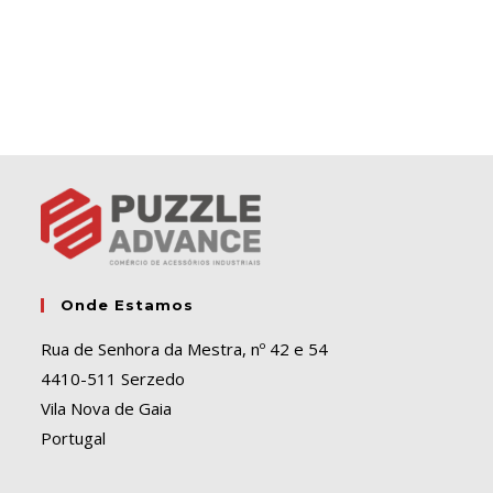
e
r
n
a
t
i
v
e
:
Onde Estamos
Rua de Senhora da Mestra, nº 42 e 54
4410-511 Serzedo
Vila Nova de Gaia
Portugal