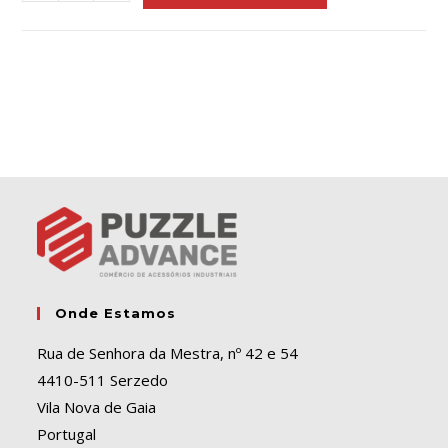
l
t
e
r
n
a
t
i
v
e
:
Onde Estamos
Rua de Senhora da Mestra, nº 42 e 54
4410-511 Serzedo
Vila Nova de Gaia
Portugal