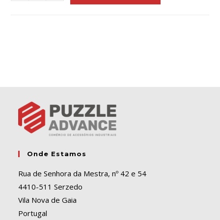
l
t
e
r
n
a
t
i
v
e
:
Onde Estamos
Rua de Senhora da Mestra, nº 42 e 54
4410-511 Serzedo
Vila Nova de Gaia
Portugal