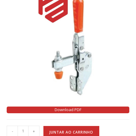
Download PDF
A
-
+
JUNTAR AO CARRINHO