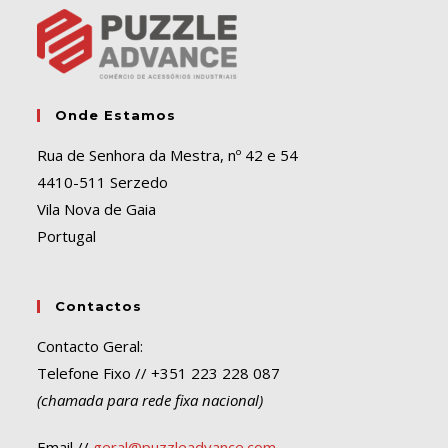
v
e
:
Onde Estamos
Rua de Senhora da Mestra, nº 42 e 54
4410-511 Serzedo
Vila Nova de Gaia
Portugal
Contactos
Contacto Geral:
Telefone Fixo // +351 223 228 087
(chamada para rede fixa nacional)
Email //
geral@puzzleadvance.com