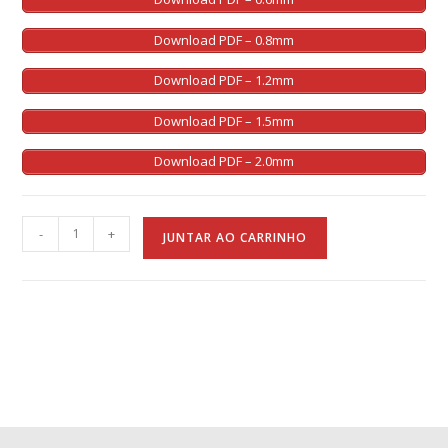
Download PDF – 0.8mm
Download PDF – 1.2mm
Download PDF – 1.5mm
Download PDF – 2.0mm
A
-
+
JUNTAR AO CARRINHO
l
t
e
r
n
a
t
i