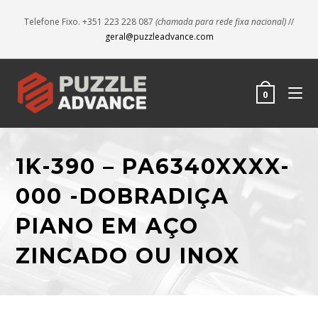
Telefone Fixo. +351 223 228 087
(chamada para rede fixa nacional)
//
geral@puzzleadvance.com
0
1K-390 – PA6340XXXX-
000 -DOBRADIÇA
PIANO EM AÇO
ZINCADO OU INOX